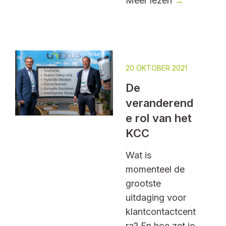
Meer lezen
→
20 OKTOBER 2021
De
veranderend
e rol van het
KCC
Wat is
momenteel de
grootste
uitdaging voor
klantcontactcent
ra? En hoe zet je