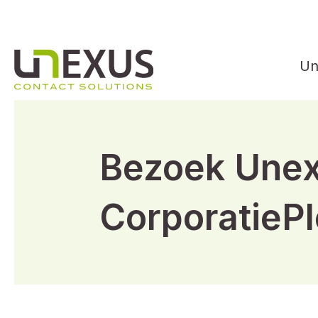
Un
Bezoek Unex
CorporatiePl