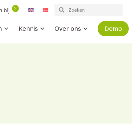
2
 bij
n
Kennis
Over ons
Demo