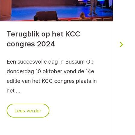
W
Terugblik op het KCC
U
congres 2024
A
Een succesvolle dag in Bussum Op
c
donderdag 10 oktober vond de 14e
l
editie van het KCC congres plaats in
D
het ...
t
Lees verder