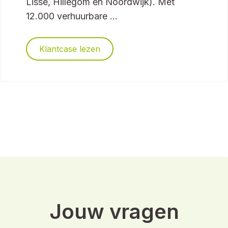
Stek
Stek is een woningcorporatie die actief is
en investeert in de Bollenstreek (o.a.
Lisse, Hillegom en Noordwijk). Met
12.000 verhuurbare ...
Klantcase lezen