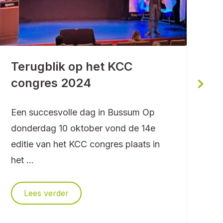
W
Terugblik op het KCC
U
congres 2024
A
Een succesvolle dag in Bussum Op
c
donderdag 10 oktober vond de 14e
l
editie van het KCC congres plaats in
D
het ...
t
Lees verder