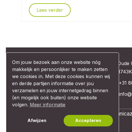
Lees verder
Om jouw bezoek aan onze website nóg
Oude 
makkelijk en persoonlijker te maken zetten
3743K
we cookies in. Met deze cookies kunnen wij
+31 8
en derde partijen informatie over jou
verzamelen en jouw internetgedrag binnen
info@
(en mogelijk ook buiten) onze website
volgen.
Meer informatie
© Unexus 2026 | Website design:
Comunicaz
Afwijzen
Accepteren