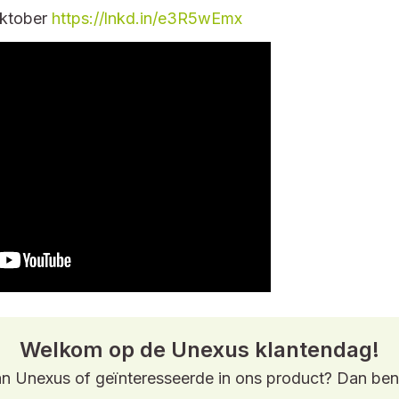
 oktober
https://lnkd.in/e3R5wEmx
Welkom op de Unexus klantendag!
an Unexus of geïnteresseerde in ons product? Dan ben