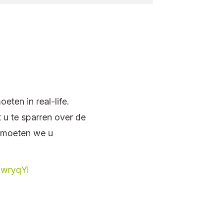
ten in real-life.
 u te sparren over de
ntmoeten we u
euwryqYi