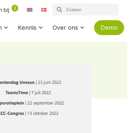
2
 bij
n
Kennis
Over ons
Demo