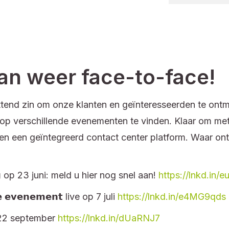
kan weer face-to-face!
end zin om onze klanten en geïnteresseerden te ontmoe
 op verschillende evenementen te vinden. Klaar om met
 en een geïntegreerd contact center platform. Waar o
𝗱𝗮𝗴 op 23 juni: meld u hier nog snel aan!
https://lnkd.in/
𝗲 𝗲𝘃𝗲𝗻𝗲𝗺𝗲𝗻𝘁 live op 7 juli
https://lnkd.in/e4MG9qds
 op 22 september
https://lnkd.in/dUaRNJ7