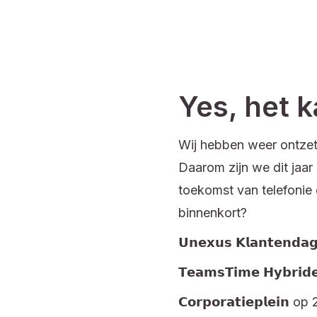
Yes, het 
Wij hebben weer ontzett
Daarom zijn we dit jaar
toekomst van telefonie
binnenkort?
𝗨𝗻𝗲𝘅𝘂𝘀 𝗞𝗹𝗮𝗻𝘁𝗲𝗻
𝗧𝗲𝗮𝗺𝘀𝗧𝗶𝗺𝗲 𝗛𝘆𝗯𝗿𝗶
𝗖𝗼𝗿𝗽𝗼𝗿𝗮𝘁𝗶𝗲𝗽𝗹𝗲𝗶