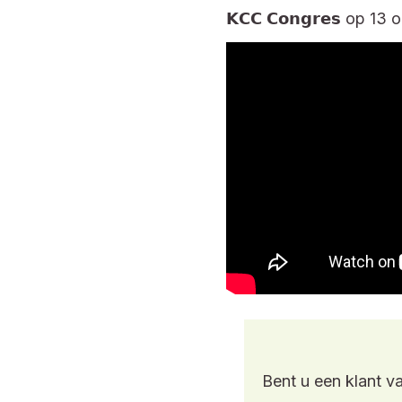
𝗞𝗖𝗖 𝗖𝗼𝗻𝗴𝗿𝗲𝘀 op 13
Bent u een klant v