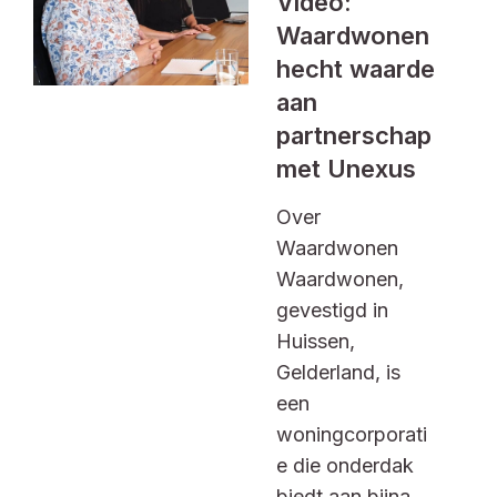
Video:
Waardwonen
hecht waarde
aan
partnerschap
met Unexus
Over
Waardwonen
Waardwonen,
gevestigd in
Huissen,
Gelderland, is
een
woningcorporati
e die onderdak
biedt aan bijna