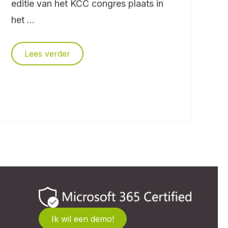
editie van het KCC congres plaats in
D
het ...
t
Lees verder
Ik wil een demo!