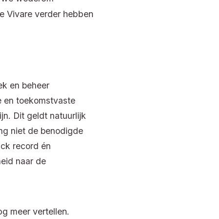
we Vivare verder hebben
ek en beheer
ne en toekomstvaste
n. Dit geldt natuurlijk
ng niet de benodigde
ack record én
heid naar de
og meer vertellen.