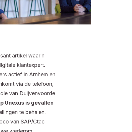
sant artikel waarin
gitale klantexpert.
rs actief in Arnhem en
nkomt via de telefoon,
Jdie van Duijvenvoorde
p Unexus is gevallen
lingen te behalen.
Woco van SAP/Ctac
 we wederom