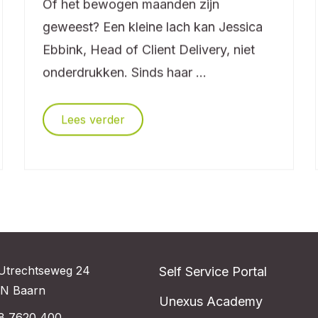
Of het bewogen maanden zijn
geweest? Een kleine lach kan Jessica
Ebbink, Head of Client Delivery, niet
onderdrukken. Sinds haar ...
Lees verder
Utrechtseweg 24
Self Service Portal
N Baarn
Unexus Academy
8 7620 400