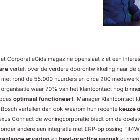
 het CorporatieGids magazine openslaat ziet een interes
are
vertelt over de verdere doorontwikkeling naar de di
ie met rond de 55.000 huurders en circa 200 medewerke
 organisatie waar 70% van het klantcontact nog binne
proces
optimaal functioneert
. Manager Klantcontact I
 Bosch vertellen dan ook waarom hun recente
keuze o
xus Connect de woningcorporatie biedt om de doelstel
 onder andere een integratie met ERP-oplossing Fit4
arenlange ervaring
en
best-practice aanpak
kunnen