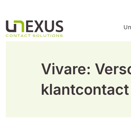
Un
Vivare: Vers
klantcontac