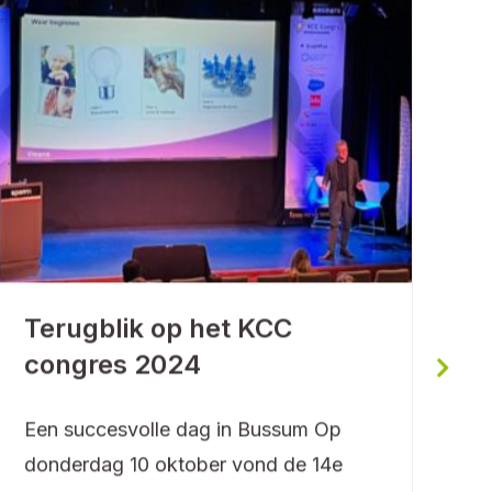
W
Terugblik op het KCC
U
congres 2024
A
Een succesvolle dag in Bussum Op
c
donderdag 10 oktober vond de 14e
l