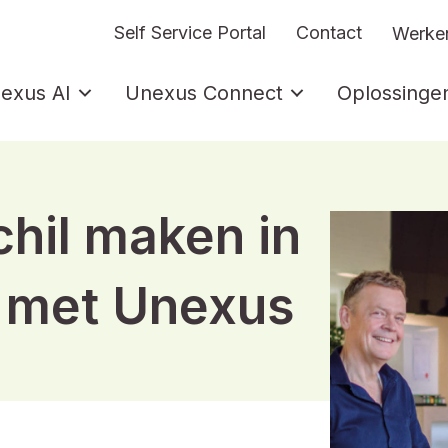
Self Service Portal
Contact
Werken
exus AI
Unexus Connect
Oplossinge
chil maken in
t met Unexus